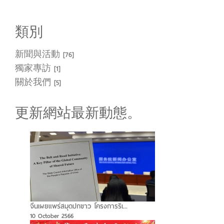
類別
新聞與活動
[76]
獨家專訪
[1]
關於我們
[5]
更新網站最新動態。
จีนเผยแพร่สมุดปกขาว โครงการริเ...
10 October 2566