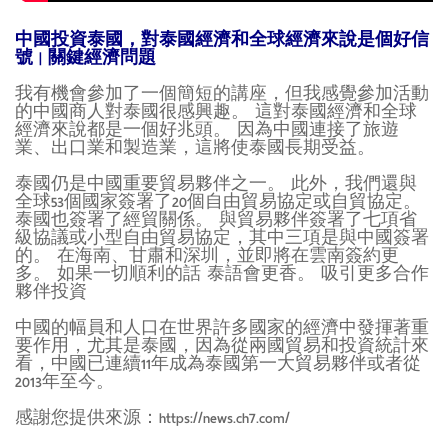
中國投資泰國，對泰國經濟和全球經濟來說是個好信
號 | 關鍵經濟問題
我有機會參加了一個簡短的講座，但我感覺參加活動
的中國商人對泰國很感興趣。 這對泰國經濟和全球
經濟來說都是一個好兆頭。 因為中國連接了旅遊
業、出口業和製造業，這將使泰國長期受益。
泰國仍是中國重要貿易夥伴之一。 此外，我們還與
全球53個國家簽署了20個自由貿易協定或自貿協定。
泰國也簽署了經貿關係。 與貿易夥伴簽署了七項省
級協議或小型自由貿易協定，其中三項是與中國簽署
的。 在海南、甘肅和深圳，並即將在雲南簽約更
多。 如果一切順利的話 泰語會更香。 吸引更多合作
夥伴投資
中國的幅員和人口在世界許多國家的經濟中發揮著重
要作用，尤其是泰國，因為從兩國貿易和投資統計來
看，中國已連續11年成為泰國第一大貿易夥伴或者從
2013年至今。
感謝您提供來源：https://news.ch7.com/