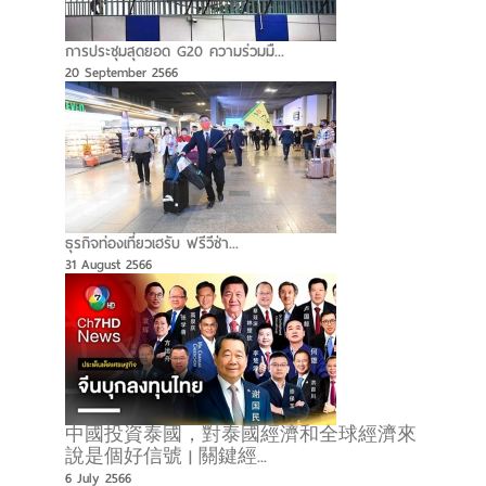
การประชุมสุดยอด G20 ความร่วมมื...
20 September 2566
ธุรกิจท่องเที่ยวเฮรับ ฟรีวีซ่า...
31 August 2566
中國投資泰國，對泰國經濟和全球經濟來
說是個好信號 | 關鍵經...
6 July 2566