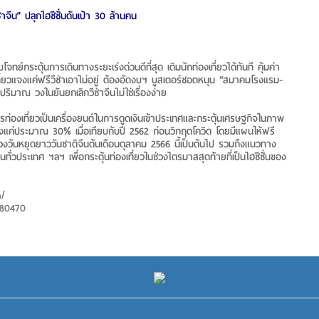
ซ่าจีน” ปลุกไฮซีซั่นดันเป้า 30 ล้านคน
จทย์กระตุ้นการเดินทางระยะเร่งด่วนดีที่สุด เติมนักท่องเที่ยวได้ทันที คุ้มค่า
ที่ยวแจงแค่ฟรีวีซ่าเอาไม่อยู่ ต้องอัดงบฯ บูสเตอร์ชอตหนุน “สมาคมโรงแรม-
ิมาณ วงในยันยกเลิกวีซ่าจีนไม่ใช่เรื่องง่าย
องเที่ยวเป็นเครื่องยนต์ในการดูดเงินเข้าประเทศและกระตุ้นเศรษฐกิจในภาพ
เพียงแค่ประมาณ 30% เมื่อเทียบกับปี 2562 ก่อนวิกฤตโควิด โดยมีแผนให้ฟรี
้ทันช่วงวันหยุดยาววันชาติจีนต้นเดือนตุลาคม 2566 นี้เป็นต้นไป รวมถึงแนวทาง
วประเทศ ฯลฯ เพื่อกระตุ้นท่องเที่ยวในช่วงไตรมาสสุดท้ายที่เป็นไฮซีซั่นของ
m/
580470