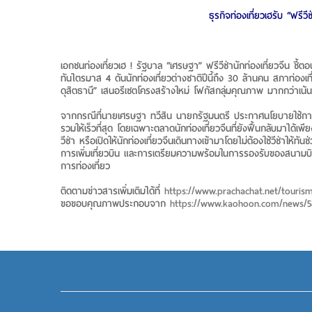
ธุรกิจท่องเที่ยวเฮรับ “ฟรีวี
เอกชนท่องเที่ยวเฮ ! รัฐบาล “เศรษฐา” ฟรีวีซ่านักท่องเที่ยวจีน ชี้ตอบโ
ทันไตรมาส 4 ดันนักท่องเที่ยวต่างชาติปีนี้ถึง 30 ล้านคน สภาท่องเ
ดุสิตธานี” เสนอรีเซตโครงสร้างใหม่ โฟกัสกลุ่มคุณภาพ มากกว่าเน้นปร
จากกรณีที่นายเศรษฐา ทวีสิน นายกรัฐมนตรี ประกาศนโยบายใช้การท่
รวมให้เร็วที่สุด โดยเฉพาะตลาดนักท่องเที่ยวจีนที่ยังฟื้นกลับมาได้
วีซ่า หรือเปิดให้นักท่องเที่ยวจีนเดินทางเข้ามาโดยไม่ต้องใช้วีซ่าให
การเพิ่มเที่ยวบิน และการเตรียมความพร้อมในการรองรับของสนามบินทั่
การท่องเที่ยว
ติดตามข่าวสารเพิ่มเติมได้ที่
https://www.prachachat.net/touris
ขอขอบคุณภาพประกอบจาก
https://www.kaohoon.com/news/