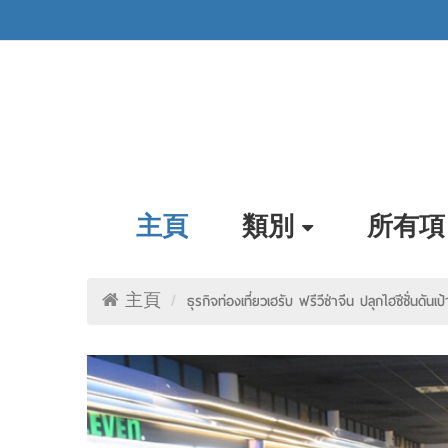
主頁
類別
所有項
主頁
ธุรกิจท่องเที่ยวเฮรับ ฟรีวีซ่าจีน ปลุกไฮซีซั่นดัน