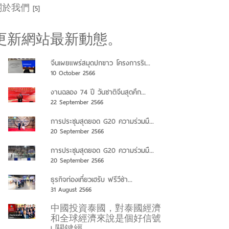
關於我們
[5]
更新網站最新動態。
จีนเผยแพร่สมุดปกขาว โครงการริเ...
10 October 2566
งานฉลอง 74 ปี วันชาติจีนสุดคึก...
22 September 2566
การประชุมสุดยอด G20 ความร่วมมื...
20 September 2566
การประชุมสุดยอด G20 ความร่วมมื...
20 September 2566
ธุรกิจท่องเที่ยวเฮรับ ฟรีวีซ่า...
31 August 2566
中國投資泰國，對泰國經濟
和全球經濟來說是個好信號