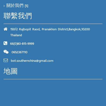
關於我們
[5]
聯繫我們
150/2 Rajbopit Raod, Pranakhon District,Bangkok,10200
Thailand
66(0)80-815-9999
0652367110
bot.southernchina@gmail.com
地圖