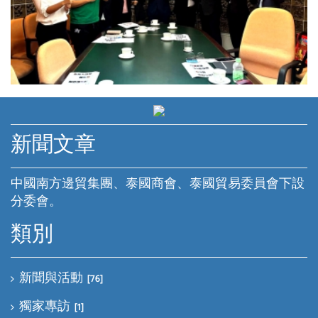
新聞文章
中國南方邊貿集團、泰國商會、泰國貿易委員會下設
分委會。
類別
新聞與活動
[76]
獨家專訪
[1]